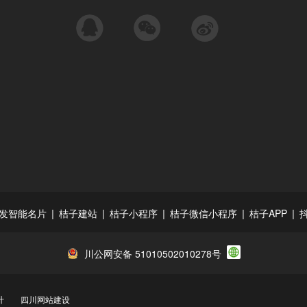
QQ
微信
微博
|
|
|
|
|
发智能名片
桔子建站
桔子小程序
桔子微信小程序
桔子APP
川公网安备 51010502010278号
计
四川网站建设