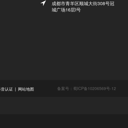
成都市青羊区顺城大街308号冠
城广场16层I号
备案号：
蜀ICP备10206569号-12
|
抖音认证
网站地图