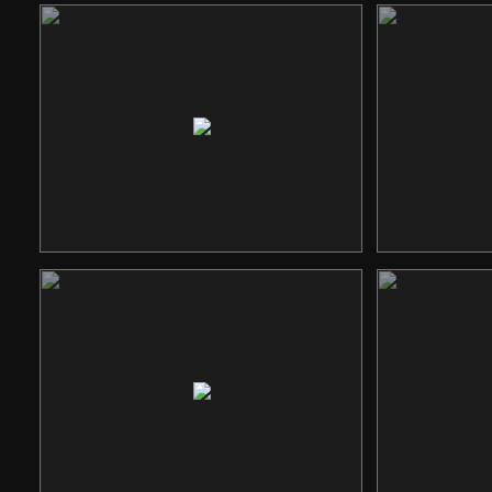
东易日盛装饰
洲
企业网站
成都市规划设计研究
院
企业网站