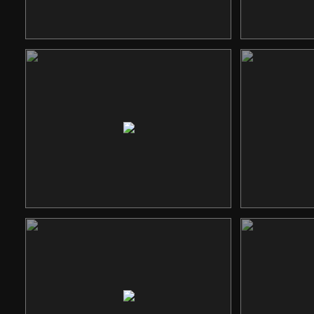
爱芯人空间
双
平台网站
居安乐物业
响应式网站