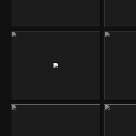
川鹰大建
瑞赛
响应式网站
三圣玫瑰谷
国
平台网站