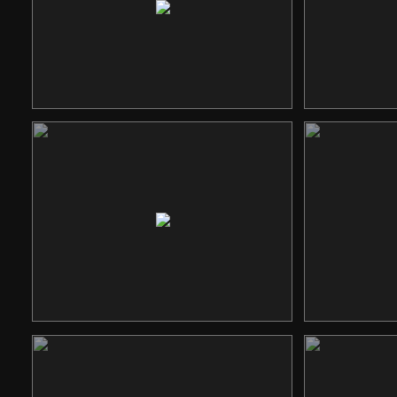
中联世际金融
建
响应式网站
考通升学网
隆